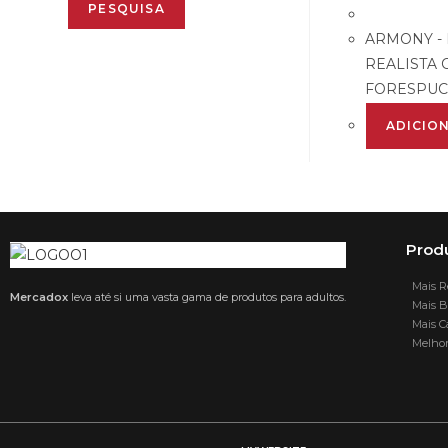
PESQUISA
ARMONY -
REALISTA
FORESPUC
ADICIO
Prod
Mais R
Mercadox
leva até si uma vasta gama de produtos para adultos.
Mais B
Mais C
Melhor 