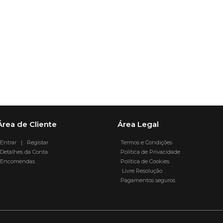
Área de Cliente
Área Legal
Entrar | Registar
Termos e Condições
Detalhes da Conta
Politica de Privacidade
Encomendas
Política de Cookies
Livre Resolução
Pagamentos seguros