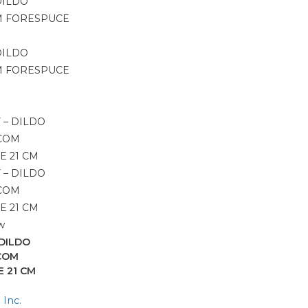
w
DILDO
COM
 21 CM
 Inc.