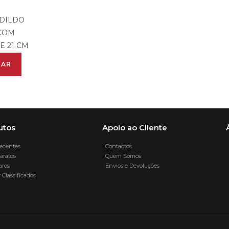
 DILDO
 COM
E 21 CM
NAR
utos
Apoio ao Cliente
ecentes
Contactos
aratos
Quem Somos
aros
Envios e Devoluções
Classificados