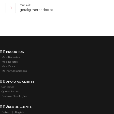
Email:
geral@mercadox.pt
PRODUTOS
Mais Recentes
Mais Baratos
Mais Caros
Melhor Classificados
APOIO AO CLIENTE
Contactos
Quem Somos
Envios e Devoluções
ÁREA DE CLIENTE
Entrar | Registar