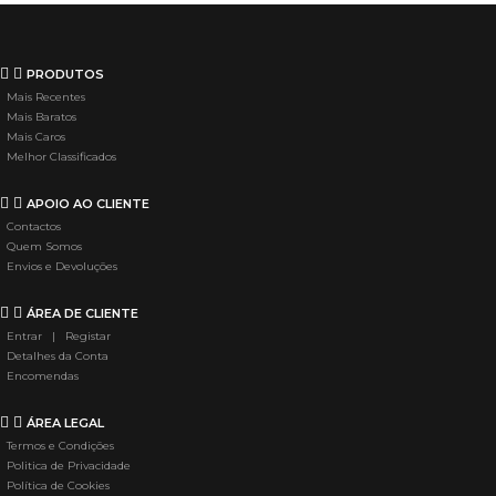
PRODUTOS
Mais Recentes
Mais Baratos
Mais Caros
Melhor Classificados
APOIO AO CLIENTE
Contactos
Quem Somos
Envios e Devoluções
ÁREA DE CLIENTE
Entrar | Registar
Detalhes da Conta
Encomendas
ÁREA LEGAL
Termos e Condições
Politica de Privacidade
Política de Cookies