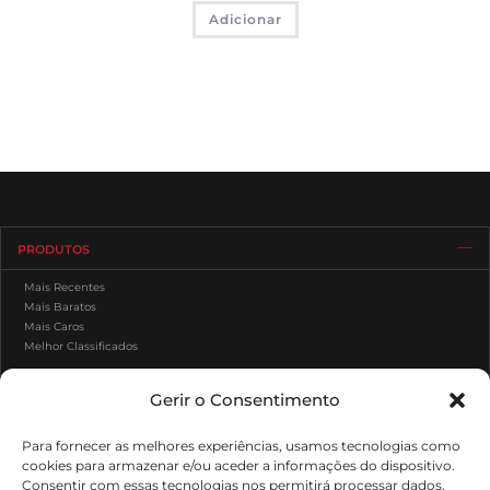
Adicionar
PRODUTOS
Mais Recentes
Mais Baratos
Mais Caros
Melhor Classificados
Gerir o Consentimento
APOIO AO CLIENTE
Para fornecer as melhores experiências, usamos tecnologias como
ÁREA DE CLIENTE
cookies para armazenar e/ou aceder a informações do dispositivo.
Consentir com essas tecnologias nos permitirá processar dados,