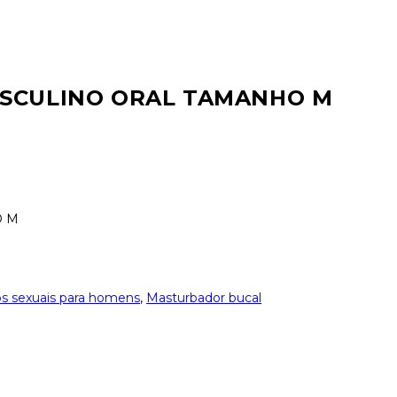
ASCULINO ORAL TAMANHO M
O M
s sexuais para homens
,
Masturbador bucal