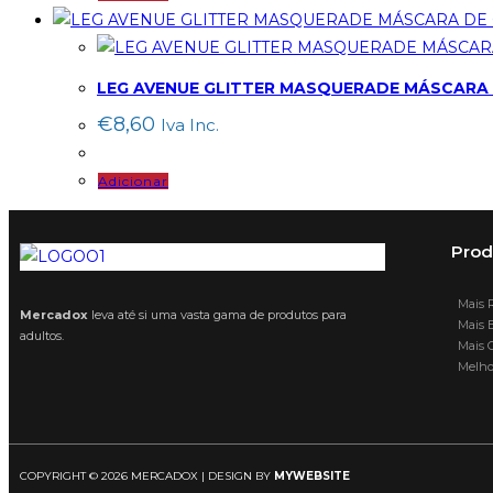
LEG AVENUE GLITTER MASQUERADE MÁSCARA
€
8,60
Iva Inc.
Adicionar
Prod
Mais R
Mercadox
leva até si uma vasta gama de produtos para
Mais B
adultos.
Mais C
Melhor
COPYRIGHT © 2026 MERCADOX | DESIGN BY
MYWEBSITE