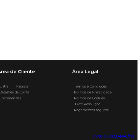
rea de Cliente
Área Legal
ntrar | Registar
Termos e Condições
etalhes da Conta
Politica de Privacidade
ncomendas
Política de Cookies
Livre Resolução
Pagamentos seguros
LIVRO DE RECLAMAÇÕES