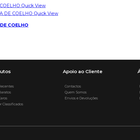
Quick View
Quick View
 DE COELHO
utos
Apoio ao Cliente
Á
ecentes
Contactos
E
aratos
Quem Somos
D
aros
Envios e Devoluções
E
 Classificados