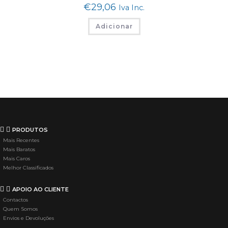
€
29,06
Iva Inc.
Adicionar
PRODUTOS
Mais Recentes
Mais Baratos
Mais Caros
Melhor Classificados
APOIO AO CLIENTE
Contactos
Quem Somos
Envios e Devoluções