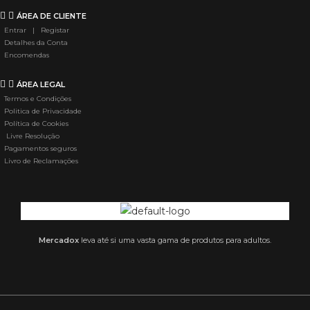
ÁREA DE CLIENTE
Entrar | Registar
Detalhes da Conta
Encomendas
ÁREA LEGAL
Termos e Condições
Politica de Privacidade
Política de Cookies
Livre Resolução
Pagamentos seguros
Livro de Reclamações
Mercadox
leva até si uma vasta gama de produtos para adultos.