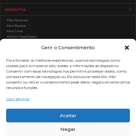
PRODUTOS
Mais Recentes
Mais Baratos
Mais Caros
Melhor Classificados
Gerir o Consentimento
APOIO AO CLIENTE
Para fornecer as melhores experiências, usamos tecnologias como
cookies para armazenar e/ou aceder a informações do dispositivo.
ÁREA DE CLIENTE
Consentir com essas tecnologias nos permitirá processar dados, como
comportamento de navegação ou IDs exclusivos neste site. Não
ÁREA LEGAL
consentir ou retirar o consentimento pode afetar negativamante certos
recursos e funções.
Gerir serviços
Mercadox
leva até si uma vasta gama de produtos para adultos.
Aceitar
Negar