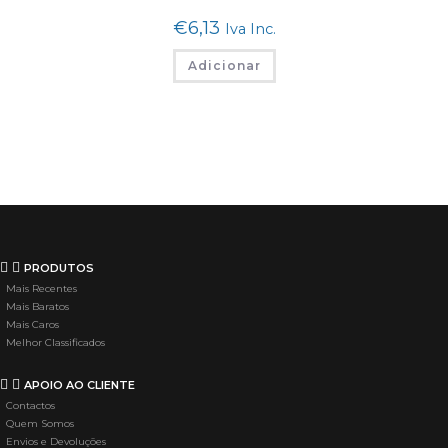
€
6,13
Iva Inc.
Adicionar
PRODUTOS
Mais Recentes
Mais Baratos
Mais Caros
Melhor Classificados
APOIO AO CLIENTE
Contactos
Quem Somos
Envios e Devoluções