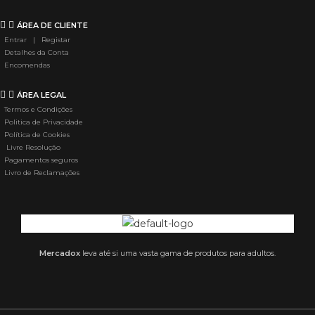
ÁREA DE CLIENTE
Entrar | Registar
Detalhes da Conta
Encomendas
ÁREA LEGAL
Termos e Condições
Politica de Privacidade
Política de Cookies
Livre Resolução
Pagamentos seguros
Livro de Reclamações
Mercadox
leva até si uma vasta gama de produtos para adultos.