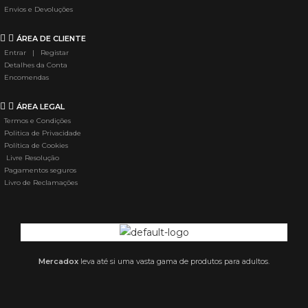
Envios e Devoluções
ÁREA DE CLIENTE
Entrar | Registar
Detalhes da Conta
Encomendas
ÁREA LEGAL
Termos e Condições
Politica de Privacidade
Política de Cookies
Livre Resolução
Pagamentos seguros
Livro de Reclamações
Mercadox
leva até si uma vasta gama de produtos para adultos.