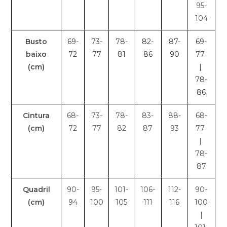
95-
104
Busto
69-
73-
78-
82-
87-
69-
baixo
72
77
81
86
90
77
(cm)
|
78-
86
Cintura
68-
73-
78-
83-
88-
68-
(cm)
72
77
82
87
93
77
|
78-
87
Quadril
90-
95-
101-
106-
112-
90-
(cm)
94
100
105
111
116
100
|