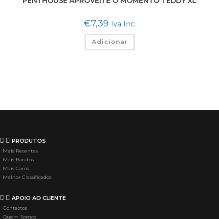
PENTHOUSE APROVEITE O MOMENTO TEDDY XL
€
7,39
Iva Inc.
Adicionar
PRODUTOS
Mais Recentes
Mais Baratos
Mais Caros
Melhor Classificados
APOIO AO CLIENTE
Contactos
Quem Somos