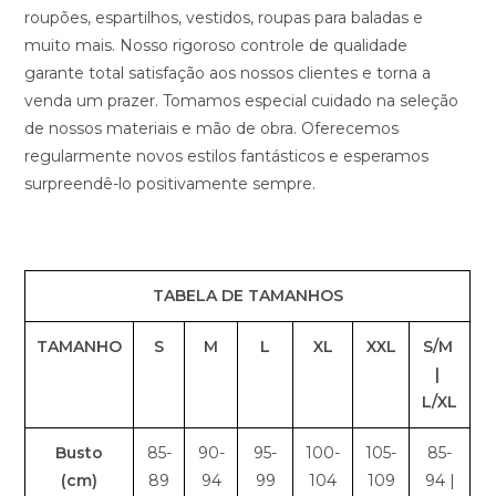
roupões, espartilhos, vestidos, roupas para baladas e
muito mais. Nosso rigoroso controle de qualidade
garante total satisfação aos nossos clientes e torna a
venda um prazer. Tomamos especial cuidado na seleção
de nossos materiais e mão de obra. Oferecemos
regularmente novos estilos fantásticos e esperamos
surpreendê-lo positivamente sempre.
TABELA DE TAMANHOS
TAMANHO
S
M
L
XL
XXL
S/M
|
L/XL
Busto
85-
90-
95-
100-
105-
85-
(cm)
89
94
99
104
109
94 |