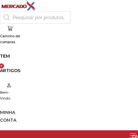
Skip
to
Products
search
content
Carrinho de
compras
TEM
ARTIGOS
Bem-
Vindo
MINHA
CONTA