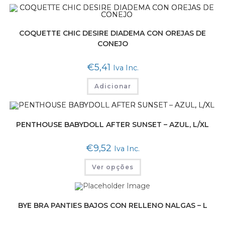
multiple
variants.
The
options
may
COQUETTE CHIC DESIRE DIADEMA CON OREJAS DE
be
CONEJO
chosen
on
the
€
5,41
Iva Inc.
product
page
Adicionar
PENTHOUSE BABYDOLL AFTER SUNSET – AZUL, L/XL
€
9,52
Iva Inc.
This
Ver opções
product
has
multiple
variants.
The
options
BYE BRA PANTIES BAJOS CON RELLENO NALGAS – L
may
be
chosen