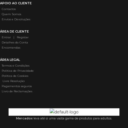
APOIO AO CLIENTE
Contactos
Quem Somos
Envios e Devoluções
ÁREA DE CLIENTE
Entrar | Registar
Detalhes da Conta
Encomendas
ÁREA LEGAL
Termos e Condições
Politica de Privacidade
Política de Cookies
Livre Resolução
Pagamentos seguros
Livro de Reclamações
Mercadox
leva até si uma vasta gama de produtos para adultos.