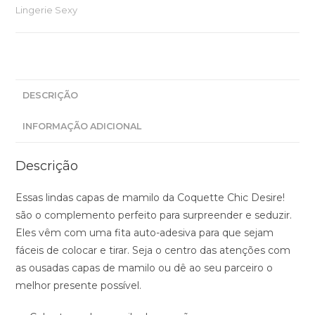
TAMPAS
Lingerie Sexy
PARA
BICO
-
CORAÇÕES
NEGROS
DESCRIÇÃO
INFORMAÇÃO ADICIONAL
Descrição
Essas lindas capas de mamilo da Coquette Chic Desire!
são o complemento perfeito para surpreender e seduzir.
Eles vêm com uma fita auto-adesiva para que sejam
fáceis de colocar e tirar. Seja o centro das atenções com
as ousadas capas de mamilo ou dê ao seu parceiro o
melhor presente possível.