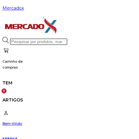
Skip
Mercadox
to
content
Products
search
Carrinho de
compras
TEM
ARTIGOS
Bem-Vindo
MINHA