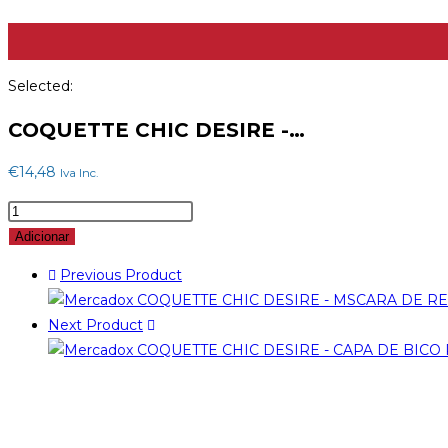
Selected:
COQUETTE CHIC DESIRE -…
€
14,48
Iva Inc.
Quantidade
de
Adicionar
COQUETTE
Previous Product
CHIC
DESIRE
Next Product
-
MÁSCARA
DE
COURO
VEGANO