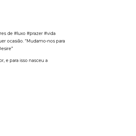
es de #luxo #prazer #vida
quer ocasião. “Mudamo-nos para
Desire”
r, e para isso nasceu a