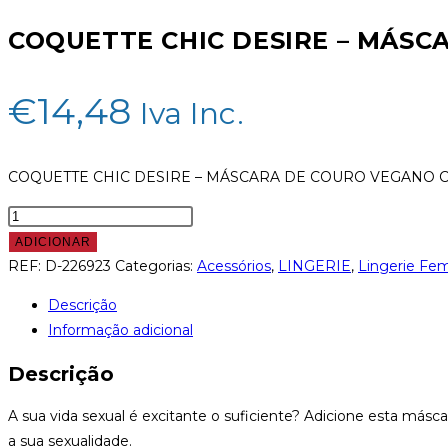
COM
COQUETTE CHIC DESIRE – MÁS
ORELHAS
DE
COELHO
€
14,48
Iva Inc.
COQUETTE CHIC DESIRE – MÁSCARA DE COURO VEGANO
Quantidade
de
ADICIONAR
COQUETTE
REF:
D-226923
Categorias:
Acessórios
,
LINGERIE
,
Lingerie Fem
CHIC
Descrição
DESIRE
Informação adicional
-
MÁSCARA
Descrição
DE
COURO
A sua vida sexual é excitante o suficiente? Adicione esta más
VEGANO
a sua sexualidade.