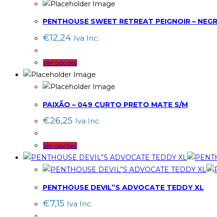
PENTHOUSE SWEET RETREAT PEIGNOIR – NEGR
€
12,24
Iva Inc.
This
Ver opções
product
has
multiple
PAIXÃO – 049 CURTO PRETO MATE S/M
variants.
€
26,25
Iva Inc.
The
options
This
Ver opções
may
product
be
has
chosen
multiple
on
PENTHOUSE DEVIL”S ADVOCATE TEDDY XL
variants.
the
€
7,15
Iva Inc.
The
product