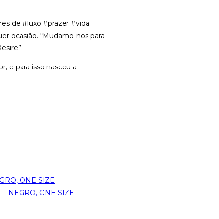
es de #luxo #prazer #vida
quer ocasião. “Mudamo-nos para
Desire”
r, e para isso nasceu a