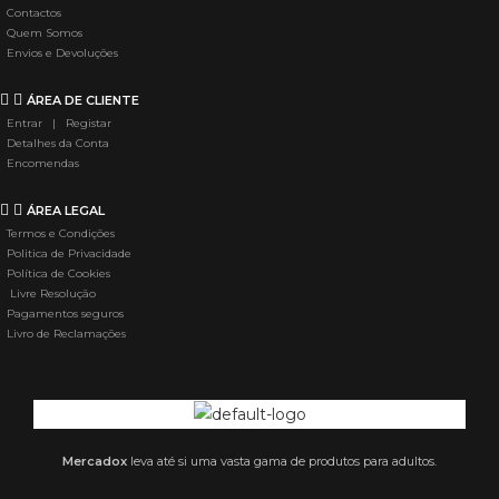
Contactos
Quem Somos
Envios e Devoluções
ÁREA DE CLIENTE
Entrar | Registar
Detalhes da Conta
Encomendas
ÁREA LEGAL
Termos e Condições
Politica de Privacidade
Política de Cookies
Livre Resolução
Pagamentos seguros
Livro de Reclamações
Mercadox
leva até si uma vasta gama de produtos para adultos.