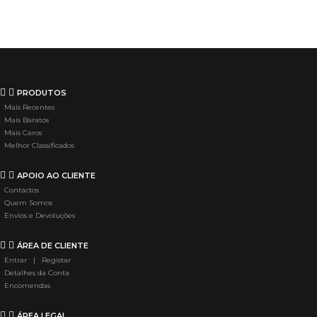
PRODUTOS
Mais Recentes
Mais Baratos
Mais Caros
Melhor Classificados
APOIO AO CLIENTE
Contactos
Quem Somos
Envios e Devoluções
ÁREA DE CLIENTE
Entrar | Registar
Detalhes da Conta
Encomendas
ÁREA LEGAL