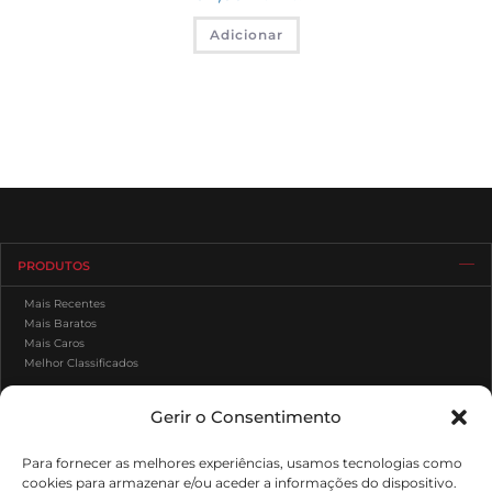
Adicionar
PRODUTOS
Mais Recentes
Mais Baratos
Mais Caros
Melhor Classificados
Gerir o Consentimento
APOIO AO CLIENTE
Para fornecer as melhores experiências, usamos tecnologias como
ÁREA DE CLIENTE
cookies para armazenar e/ou aceder a informações do dispositivo.