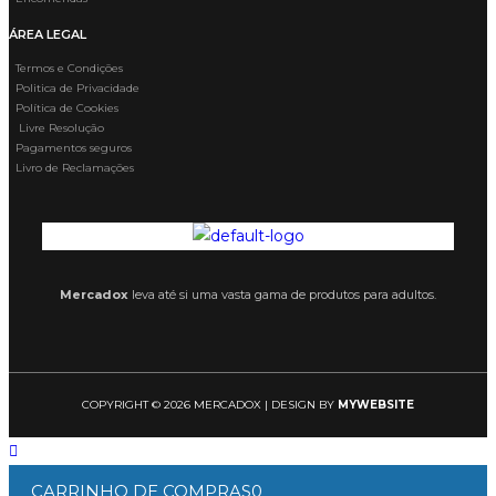
ÁREA LEGAL
Termos e Condições
Politica de Privacidade
Política de Cookies
Livre Resolução
Pagamentos seguros
Livro de Reclamações
Mercadox
leva até si uma vasta gama de produtos para adultos.
COPYRIGHT © 2026 MERCADOX | DESIGN BY
MYWEBSITE
CARRINHO DE COMPRAS
0