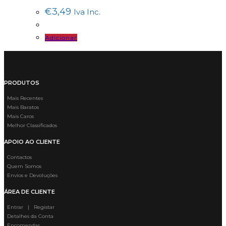
€
3,49
Iva Inc.
Adicionar
PRODUTOS
Mais Recentes
Mais Baratos
Mais Caros
Melhor Classificados
APOIO AO CLIENTE
Contactos
Quem Somos
Envios e Devoluções
ÁREA DE CLIENTE
Entrar | Registar
Detalhes da Conta
Encomendas