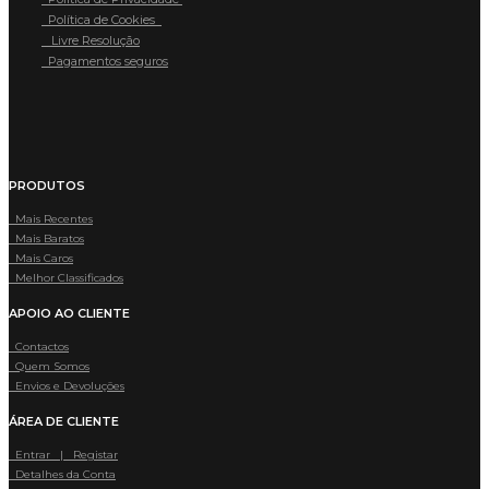
Política de Cookies
Livre Resolução
Pagamentos seguros
PRODUTOS
Mais Recentes
Mais Baratos
Mais Caros
Melhor Classificados
APOIO AO CLIENTE
Contactos
Quem Somos
Envios e Devoluções
ÁREA DE CLIENTE
Entrar | Registar
Detalhes da Conta