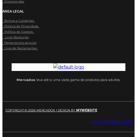
Encomendas
ÁREA LEGAL
Termos e Condições
Politica de Privacidade
Política de Cookies
Livre Resolução
Pagamentos seguros
Livro de Reclamações
Mercadox
leva até si uma vasta gama de produtos para adultos.
COPYRIGHT © 2026 MERCADOX | DESIGN BY
MYWEBSITE
LIVRO DE RECLAMAÇÕES