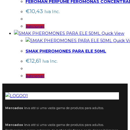
FEROMAN PERFUME FEROMONAS CONCENTRA
€
10,43
Iva Inc.
Adicionar
Quick View
Quick V
SMAK PHEROMONES PARA ELE 50ML
€
12,61
Iva Inc.
Adicionar
Mercadox
leva até si uma vasta gama de produtos para adultos.
Mercadox
leva até si uma vasta gama de produtos para adultos.