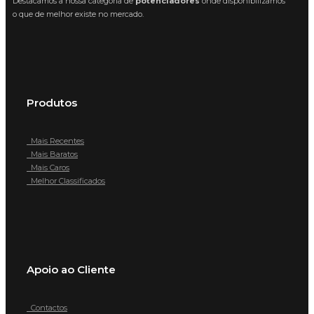
Destacamos a nossa categoria de
potenciadores
onde disponibilizamos
o que de melhor existe no mercado.
Produtos
Mais Recentes
Mais Baratos
Mais Caros
Melhor Classificados
Apoio ao Cliente
Contactos