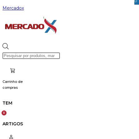
0
Skip
Mercadox
to
content
Products
search
Carrinho de
compras
TEM
ARTIGOS