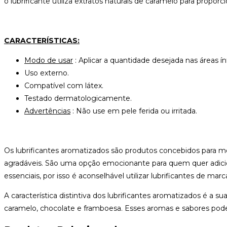
CARAMELO
o lubrificante utiliza extratos naturais de caramelo para prop
100
ML
CARACTERÍSTICAS:
Modo de usar
: Aplicar a quantidade desejada nas áreas ín
Uso externo.
Compatível com látex.
Testado dermatologicamente.
Advertências
: Não use em pele ferida ou irritada.
Os lubrificantes aromatizados são produtos concebidos para m
agradáveis. São uma opção emocionante para quem quer adicion
essenciais, por isso é aconselhável utilizar lubrificantes de ma
A característica distintiva dos lubrificantes aromatizados é a
caramelo, chocolate e framboesa. Esses aromas e sabores podem