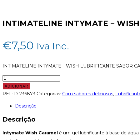
SABOR
CARAMELO
INTIMATELINE INTYMATE – WIS
100
ML
€
7,50
Iva Inc.
INTIMATELINE INTYMATE – WISH LUBRIFICANTE SABOR C
Quantidade
de
ADICIONAR
INTIMATELINE
REF:
D-236873
Categorias:
Com sabores deliciosos
,
Lubrificant
INTYMATE
Descrição
-
WISH
Descrição
LUBRIFICANTE
SABOR
Intymate Wish Caramel
é um gel lubrificante à base de água