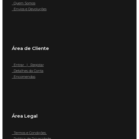
Quem Somos
Envios e Devoluções
Área de Cliente
Entrar | Registar
Detalhes da Conta
Encomendas
Área Legal
Termos e Condições
Politica de Privacidade