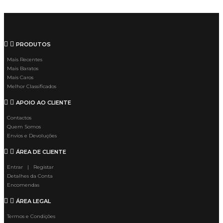
PRODUTOS
Mais Recentes
Mais Baratos
Mais Caros
Melhor Classificados
APOIO AO CLIENTE
Contactos
Quem Somos
Envios e Devoluções
ÁREA DE CLIENTE
Entrar | Registar
Detalhes da Conta
Encomendas
ÁREA LEGAL
Termos e Condições