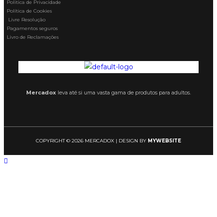
Politica de Privacidade
Política de Cookies
Livre Resolução
Pagamentos seguros
Livro de Reclamações
Mercadox
leva até si uma vasta gama de produtos para adultos.
COPYRIGHT © 2026 MERCADOX | DESIGN BY
MYWEBSITE