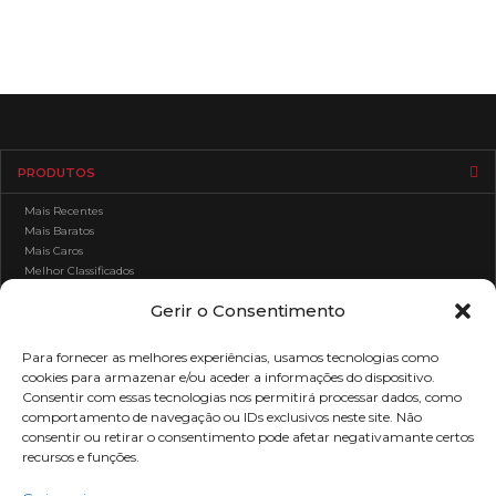
PRODUTOS
Mais Recentes
Mais Baratos
Mais Caros
Melhor Classificados
Gerir o Consentimento
APOIO AO CLIENTE
Para fornecer as melhores experiências, usamos tecnologias como
cookies para armazenar e/ou aceder a informações do dispositivo.
ÁREA DE CLIENTE
Consentir com essas tecnologias nos permitirá processar dados, como
comportamento de navegação ou IDs exclusivos neste site. Não
ÁREA LEGAL
consentir ou retirar o consentimento pode afetar negativamante certos
recursos e funções.