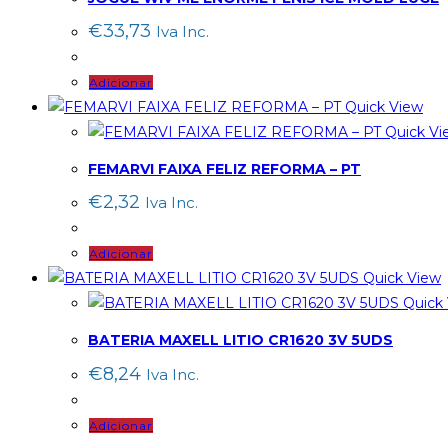
€
33,73
Iva Inc.
Adicionar
Quick View
Quick Vi
FEMARVI FAIXA FELIZ REFORMA – PT
€
2,32
Iva Inc.
Adicionar
Quick View
Quick
BATERIA MAXELL LITIO CR1620 3V 5UDS
€
8,24
Iva Inc.
Adicionar