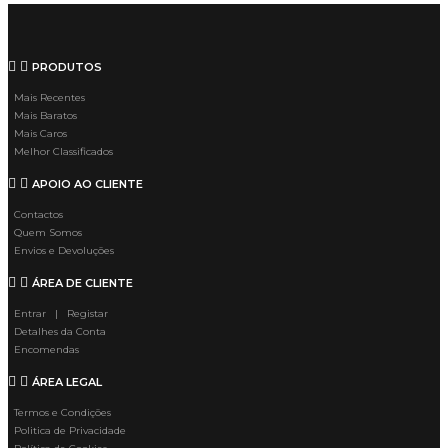
PRODUTOS
Mais Recentes
Mais Baratos
Mais Caros
Melhor Classificados
APOIO AO CLIENTE
Contactos
Quem Somos
Envios e Devoluções
ÁREA DE CLIENTE
Entrar | Registar
Detalhes da Conta
Encomendas
ÁREA LEGAL
Termos e Condições
Politica de Privacidade