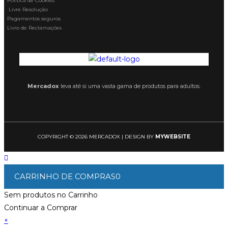
Política de Cookies
Livre Resolução
Pagamentos seguros
Livro de Reclamações
Mercadox
leva até si uma vasta gama de produtos para adultos.
COPYRIGHT © 2026 MERCADOX | DESIGN BY
MYWEBSITE
CARRINHO DE COMPRAS
0
Sem produtos no Carrinho
Continuar a Comprar
×