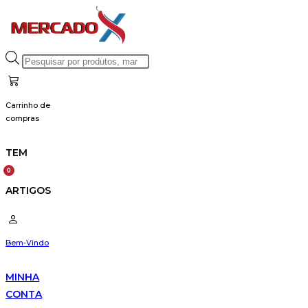
Skip
to
content
Products
search
Carrinho de
compras
TEM
ARTIGOS
Bem-Vindo
MINHA
CONTA