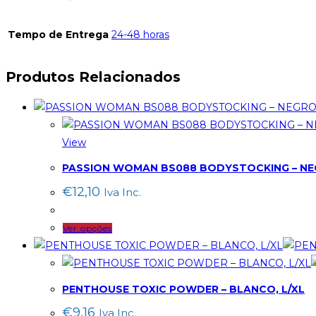
Tempo de Entrega
24-48 horas
Produtos Relacionados
View
PASSION WOMAN BS088 BODYSTOCKING – NEG
€
12,10
Iva Inc.
This
Ver opções
product
has
multiple
PENTHOUSE TOXIC POWDER – BLANCO, L/XL
variants.
€
9,16
Iva Inc.
The