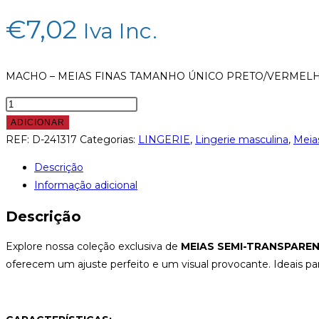
€
7,02
Iva Inc.
MACHO – MEIAS FINAS TAMANHO ÚNICO PRETO/VERMEL
Quantidade
de
ADICIONAR
MACHO
REF:
D-241317
Categorias:
LINGERIE
,
Lingerie masculina
,
Meia
-
Descrição
MEIAS
Informação adicional
FINAS
TAMANHO
Descrição
ÚNICO
PRETO/VERMELHO
Explore nossa coleção exclusiva de
MEIAS SEMI-TRANSPARE
oferecem um ajuste perfeito e um visual provocante. Ideais par