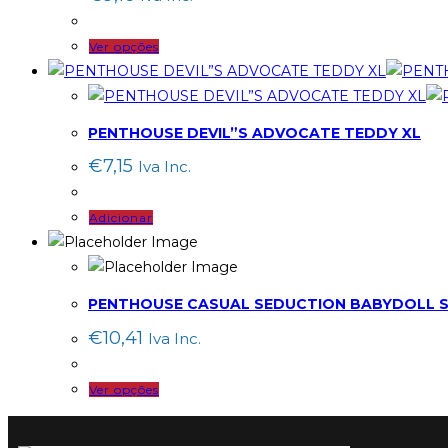
options
This
Ver opções
may
product
be
has
chosen
multiple
on
PENTHOUSE DEVIL”S ADVOCATE TEDDY XL
variants.
the
€
7,15
Iva Inc.
The
product
options
page
Adicionar
may
be
chosen
on
PENTHOUSE CASUAL SEDUCTION BABYDOLL S/M
the
€
10,41
Iva Inc.
product
page
This
Ver opções
product
has