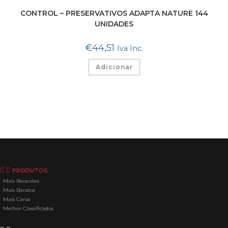
CONTROL – PRESERVATIVOS ADAPTA NATURE 144
UNIDADES
€
44,51
Iva Inc.
Adicionar
PRODUTOS
Mais Recentes
Mais Baratos
Mais Caros
Melhor Classificados