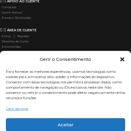
APOIO AO CLIENTE
Contactos
Quem Somos
Envios e Devoluções
ÁREA DE CLIENTE
Entrar | Registar
Detalhes da Conta
Encomendas
Gerir o Consentimento
ÁREA LEGAL
Termos e Condições
Politica de Privacidade
Para fornecer as melhores experiências, usamos tecnologias como
Política de Cookies
cookies para armazenar e/ou aceder a informações do dispositivo.
Livre Resolução
Consentir com essas tecnologias nos permitirá processar dados, como
Pagamentos seguros
comportamento de navegação ou IDs exclusivos neste site. Não
Livro de Reclamações
consentir ou retirar o consentimento pode afetar negativamante certos
recursos e funções.
Gerir serviços
Aceitar
Mercadox
leva até si uma vasta gama de produtos para adultos.