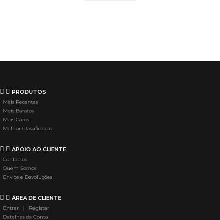
PRODUTOS
Mais Recentes
Mais Baratos
Mais Caros
Melhor Classificados
APOIO AO CLIENTE
Contactos
Quem Somos
Envios e Devoluções
ÁREA DE CLIENTE
Entrar | Registar
Detalhes da Conta