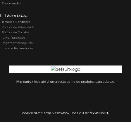
Encomendas
ÁREA LEGAL
Termos e Condições
Politica de Privacidade
Política de Cookies
Livre Resolução
Pagamentos seguros
Livro de Reclamações
Mercadox
leva até si uma vasta gama de produtos para adultos.
COPYRIGHT © 2026 MERCADOX | DESIGN BY
MYWEBSITE