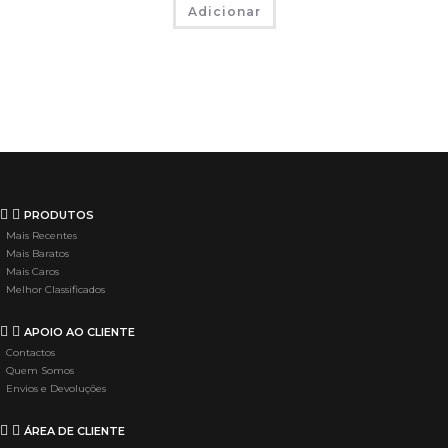
Adicionar
PRODUTOS
Mais Recentes
Mais Baratos
Mais Caros
Melhor Classificados
APOIO AO CLIENTE
Contactos
Quem Somos
Envios e Devoluções
ÁREA DE CLIENTE