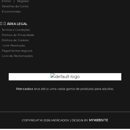
Entrar | Registar
Detalhes da Conta
Encomendas
ÁREA LEGAL
Termos e Condições
Politica de Privacidade
Política de Cookies
Livre Resolução
Pagamentos seguros
Livro de Reclamações
Mercadox
leva até si uma vasta gama de produtos para adultos.
COPYRIGHT © 2026 MERCADOX | DESIGN BY
MYWEBSITE