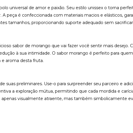
lo universal de amor e paixão. Seu estilo unissex o torna perfei
 A peça é confeccionada com materiais macios e elásticos, gara
entes tamanhos, proporcionando suporte adequado sem sacrificar
cioso sabor de morango que vai fazer você sentir mais desejo.
 sedução à sua intimidade. O sabor morango é perfeito para quem 
a e aroma desta fruta.
e de suas preliminares. Use-o para surpreender seu parceiro e a
tiva a exploração mútua, permitindo que cada mordida e carícia 
 é apenas visualmente atraente, mas também simbolicamente ev