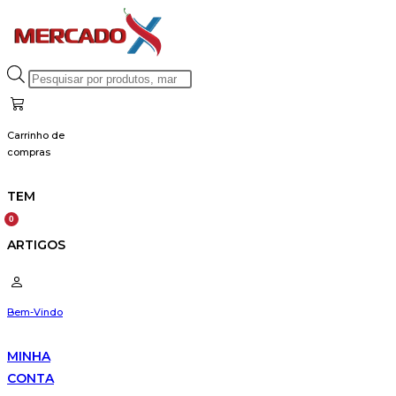
Skip
to
content
Products
search
Carrinho de
compras
TEM
ARTIGOS
Bem-Vindo
MINHA
CONTA