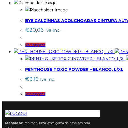
be
chosen
on
BYE CALCINHAS ACOLCHOADAS CINTURA ALT
the
€
20,06
Iva Inc.
product
page
This
Ver opções
product
has
multiple
PENTHOUSE TOXIC POWDER – BLANCO, L/XL
variants.
€
9,16
Iva Inc.
The
options
This
Ver opções
may
product
be
has
chosen
multiple
on
variants.
the
Mercadox
leva até si uma vasta gama de produtos para