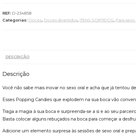
REF:
D-234858
Categorias:
Doces
,
Doces divertidos
,
ITENS SORTIDOS
,
Para sexo 
DESCRIÇÃO
Descrição
Você não sabe mais inovar no sexo oral e acha que já tentou d
Esses Popping Candies que explodem na sua boca vão convenc
Traga a magia à sua boca e surpreenda-se a si e ao seu parcei
Basta colocar alguns rebuçados na boca para começar a desfrut
Adicione um elemento surpresa às sessões de sexo oral e prepar