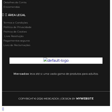
Detalhes da Conta
Encomendas
ÁREA LEGAL
Termos e Condições
Politica de Privacidade
Política de Cookies
Livre Resolução
Pagamentos seguros
Livro de Reclamações
Mercadox
leva até si uma vasta gama de produtos para adultos.
COPYRIGHT © 2026 MERCADOX | DESIGN BY
MYWEBSITE