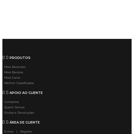
PRODUTOS
Mais Recentes
Mais Baratos
Mais Caros
Melhor Classificados
APOIO AO CLIENTE
Contactos
Quem Somos
Envios e Devoluções
ÁREA DE CLIENTE
Entrar | Registar