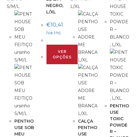
NEGRO,
L/XL
€
10,41
Iva Inc.
VER
OPÇÕES
PENTHO
USE
TOXIC
PENTHO
CALÇA
POWDE
USE SOB
PENTHO
R –
MEU
USE