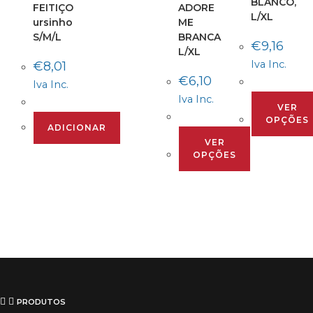
BLANCO,
FEITIÇO
ADORE
L/XL
ursinho
ME
S/M/L
BRANCA
€
9,16
L/XL
Iva Inc.
€
8,01
€
6,10
Iva Inc.
Iva Inc.
VER
OPÇÕES
ADICIONAR
VER
OPÇÕES
PRODUTOS