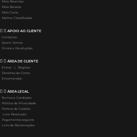
Mais Recentes
Mais Baratos
Mais Caros
Melhor Classificados
APOIO AO CLIENTE
Contactos
Quem Somos
Envios e Devoluções
ÁREA DE CLIENTE
Entrar | Registar
Detalhes da Conta
Encomendas
ÁREA LEGAL
Termos e Condições
Politica de Privacidade
Política de Cookies
Livre Resolução
Pagamentos seguros
Livro de Reclamações