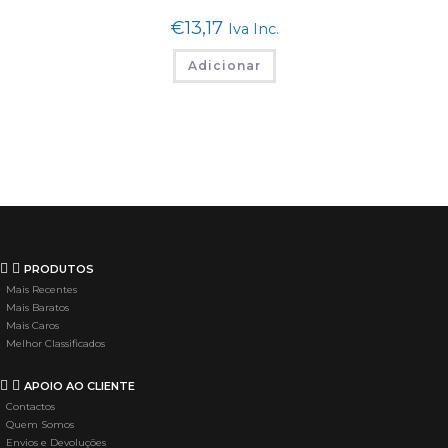
€
13,17
Iva Inc.
Adicionar
PRODUTOS
Mais Recentes
Mais Baratos
Mais Caros
Melhor Classificados
APOIO AO CLIENTE
Contactos
Quem Somos
Envios e Devoluções