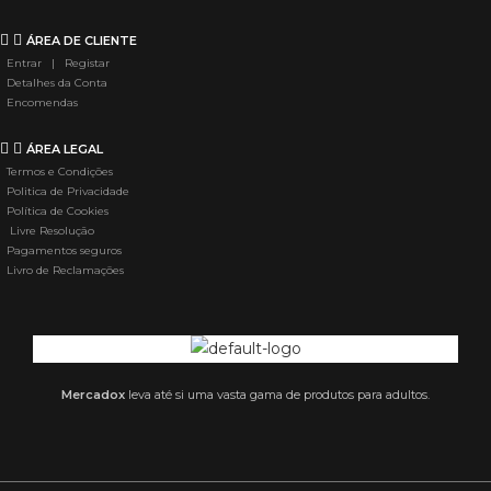
ÁREA DE CLIENTE
Entrar | Registar
Detalhes da Conta
Encomendas
ÁREA LEGAL
Termos e Condições
Politica de Privacidade
Política de Cookies
Livre Resolução
Pagamentos seguros
Livro de Reclamações
Mercadox
leva até si uma vasta gama de produtos para adultos.