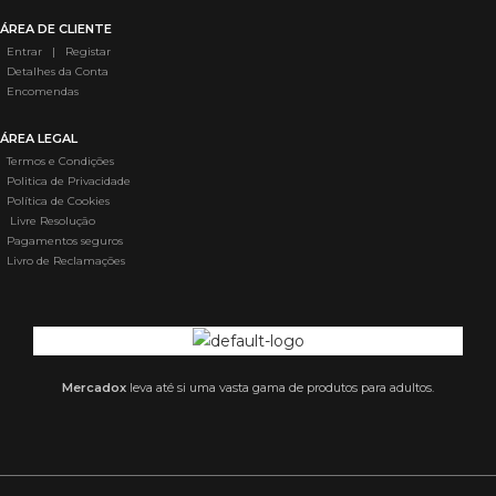
ÁREA DE CLIENTE
Entrar | Registar
Detalhes da Conta
Encomendas
ÁREA LEGAL
Termos e Condições
Politica de Privacidade
Política de Cookies
Livre Resolução
Pagamentos seguros
Livro de Reclamações
Mercadox
leva até si uma vasta gama de produtos para adultos.