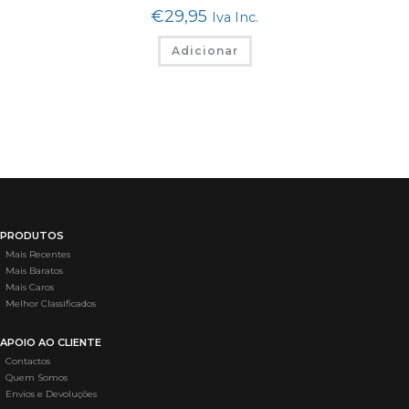
€
29,95
Iva Inc.
Adicionar
PRODUTOS
Mais Recentes
Mais Baratos
Mais Caros
Melhor Classificados
APOIO AO CLIENTE
Contactos
Quem Somos
Envios e Devoluções