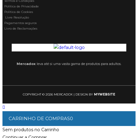
Termos e Condições
Politica de Privacidade
Política de Cookies
Livre Resolução
Pagamentos seguros
Livro de Reclamações
Mercadox
leva até si uma vasta gama de produtos para adultos.
COPYRIGHT © 2026 MERCADOX | DESIGN BY
MYWEBSITE
CARRINHO DE COMPRAS
0
Sem produtos no Carrinho
Continuar a Comprar