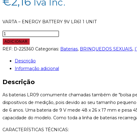
€
2,16
Iva Inc.
VARTA – ENERGY BATTERY 9V LR61 1 UNIT
ADICIONAR
REF:
D-225360
Categorias:
Baterias
,
BRINQUEDOS SEXUAIS
,
Descrição
Informação adicional
Descrição
As baterias LR09 comumente chamadas também de "bolsa pequ
dispositivos de medição, pois devido ao seu tamanho pequeno e a
de 6 anos. Uma bateria de 9 V mede 48 x 26 x 17 mm e pesa 
capacidade do modelo. Como toda a linha de baterias recarreg
CARACTERÍSTICAS TÉCNICAS: