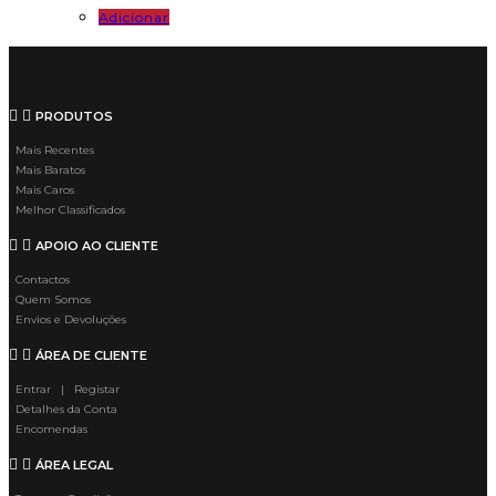
Adicionar
PRODUTOS
Mais Recentes
Mais Baratos
Mais Caros
Melhor Classificados
APOIO AO CLIENTE
Contactos
Quem Somos
Envios e Devoluções
ÁREA DE CLIENTE
Entrar | Registar
Detalhes da Conta
Encomendas
ÁREA LEGAL