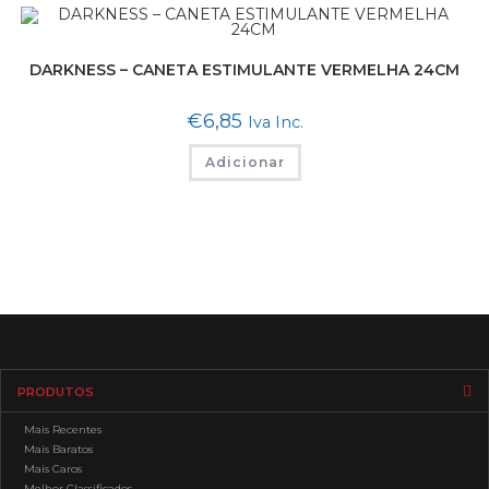
DARKNESS – CANETA ESTIMULANTE VERMELHA 24CM
€
6,85
Iva Inc.
Adicionar
PRODUTOS
Mais Recentes
Mais Baratos
Mais Caros
Melhor Classificados