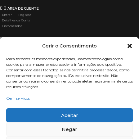
ÁREA DE CLIENTE
Entrar | Registar
Detalhes da Conta
Encomendas
ÁREA LEGAL
Gerir o Consentimento
Termos e Condições
Politica de Privacidade
Política de Cookies
Para fornecer as melhores experiências, usamos tecnologias como
Livre Resolução
cookies para armazenar e/ou aceder a informações do dispositivo.
Pagamentos seguros
Consentir com essas tecnologias nos permitirá processar dados, como
Livro de Reclamações
comportamento de navegação ou IDs exclusivos neste site. Não
consentir ou retirar o consentimento pode afetar negativamante certos
recursos e funções.
Gerir serviços
Mercadox
leva até si uma vasta gama de produtos para adultos.
Aceitar
Negar