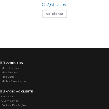
€
12,61
Iva Inc.
Adicionar
PRODUTOS
Mais Recentes
Mais Baratos
Mais Caros
Melhor Classificados
APOIO AO CLIENTE
Contactos
Quem Somos
Envios e Devoluções