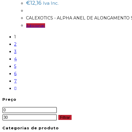
€
12,16
Iva Inc.
CALEXOTICS - ALPHA ANEL DE ALONGAMENTO
Adicionar
1
2
3
4
5
6
7
Preço
Filtrar
Categorias de produto