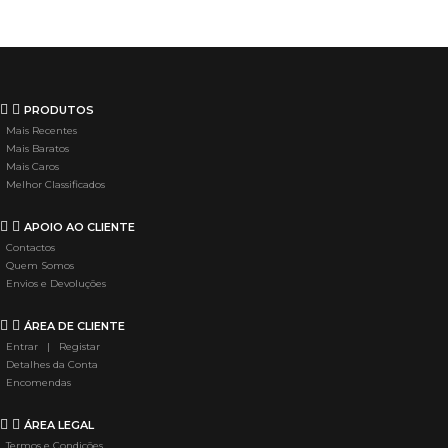
PRODUTOS
Mais Recentes
Mais Baratos
Mais Caros
Melhor Classificados
APOIO AO CLIENTE
Contactos
Quem Somos
Envios e Devoluções
ÁREA DE CLIENTE
Entrar | Registar
Detalhes da Conta
Encomendas
ÁREA LEGAL
Termos e Condições