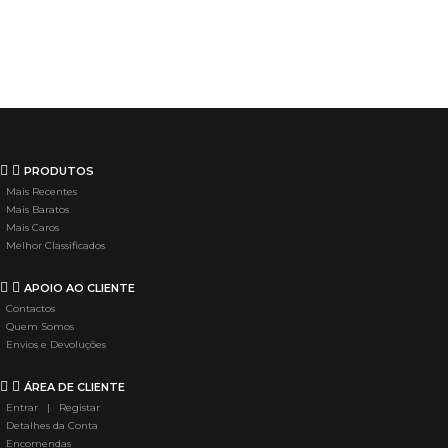
PRODUTOS
Mais Recentes
Mais Baratos
Mais Caros
Melhor Classificados
APOIO AO CLIENTE
Contactos
Quem Somos
Envios e Devoluções
ÁREA DE CLIENTE
Entrar | Registar
Detalhes da Conta
Encomendas