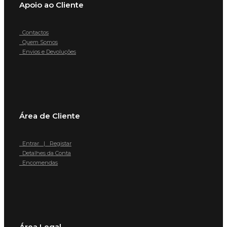
Apoio ao Cliente
Contactos
Quem Somos
Envios e Devoluções
Área de Cliente
Entrar | Registar
Detalhes da Conta
Encomendas
Área Legal