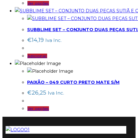
This
Ver opções
product
has
multiple
SUBBLIME SET – CONJUNTO DUAS PEÇAS SUTIÃ
variants.
€
14,19
Iva Inc.
The
options
Adicionar
may
be
chosen
on
PAIXÃO – 049 CURTO PRETO MATE S/M
the
€
26,25
Iva Inc.
product
page
This
Ver opções
product
has
multiple