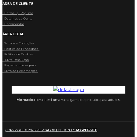
ÁREA DE CLIENTE
Entrar | Registar
Detalhes da Conta
Encomendas
ÁREA LEGAL
Termos e Condições
Politica de Privacidade
Política de Cookies
Livre Resolução
Pagamentos seguros
Livro de Reclamações
Mercadox
leva até si uma vasta gama de produtos para adultos.
COPYRIGHT © 2026 MERCADOX | DESIGN BY
MYWEBSITE