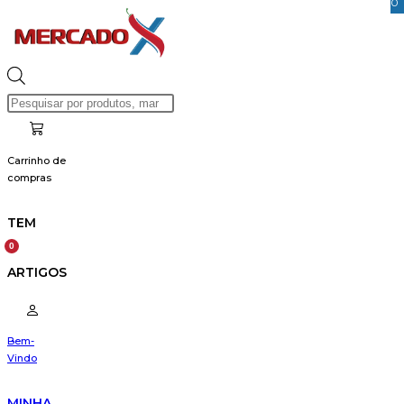
0
Skip
to
content
Products
search
Carrinho de
compras
TEM
ARTIGOS
Bem-
Vindo
MINHA