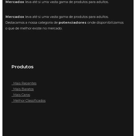
variants.
Mercadox
leva até si uma vasta gama de produtos para adultos.
The
options
Mercadox
leva até si uma vasta gama de produtos para adultos.
Destacamos a nossa categoria de
potenciadores
onde disponibilizamos
may
o que de melhor existe no mercado.
be
chosen
on
the
product
Produtos
page
Mais Recentes
Mais Baratos
Mais Caros
Melhor Classificados