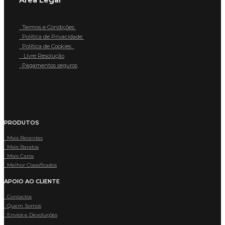
Termos e Condições
Politica de Privacidade
Política de Cookies
Livre Resolução
Pagamentos seguros
PRODUTOS
Mais Recentes
Mais Baratos
Mais Caros
Melhor Classificados
APOIO AO CLIENTE
Contactos
Quem Somos
Envios e Devoluções