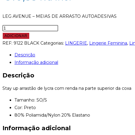
LEG AVENUE – MEIAS DE ARRASTO AUTOADESIVAS
Quantidade
de
ADICIONAR
LEG
REF:
9122 BLACK
Categorias:
LINGERIE
,
Lingerie Feminina
,
Li
AVENUE
Descrição
-
Informação adicional
MEIAS
DE
Descrição
ARRASTO
AUTOADESIVAS
Stay up arrastão de lycra com renda na parte superior da coxa
Tamanho: SO/S
Cor: Preto
80% Poliamida/Nylon 20% Elastano
Informação adicional