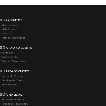
PRODUTOS
Mais Recentes
Mais Baratos
Mais Caros
Melhor Classificados
APOIO AO CLIENTE
Contactos
Quem Somos
Envios e Devoluções
ÁREA DE CLIENTE
Entrar | Registar
Detalhes da Conta
Encomendas
ÁREA LEGAL
Termos e Condições
Politica de Privacidade