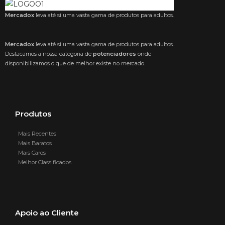
Mercadox
leva até si uma vasta gama de produtos para adultos.
Mercadox
leva até si uma vasta gama de produtos para adultos.
Destacamos a nossa categoria de
potenciadores
onde
disponibilizamos o que de melhor existe no mercado.
Produtos
Mais Recentes
Mais Baratos
Mais Caros
Melhor Classificados
Apoio ao Cliente