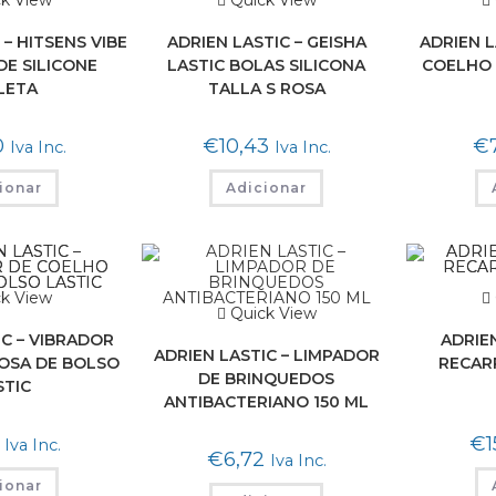
k View
Quick View
 – HITSENS VIBE
ADRIEN LASTIC – GEISHA
ADRIEN L
DE SILICONE
LASTIC BOLAS SILICONA
COELHO 
LETA
TALLA S ROSA
0
€
10,43
€
Iva Inc.
Iva Inc.
ionar
Adicionar
k View
Quick View
IC – VIBRADOR
ADRIEN
ADRIEN LASTIC – LIMPADOR
OSA DE BOLSO
RECAR
DE BRINQUEDOS
STIC
ANTIBACTERIANO 150 ML
€
1
Iva Inc.
€
6,72
Iva Inc.
ionar