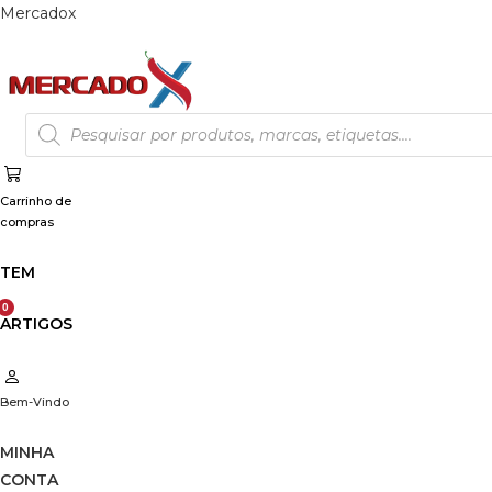
Skip
Mercadox
to
content
Products
search
Carrinho de
compras
TEM
ARTIGOS
Bem-Vindo
MINHA
CONTA